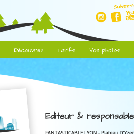
Suivez-n
l
Découvrez
Tarifs
Vos photos
Editeur & responsable
FANTASTICABLE LYON - Plateau D'Yze