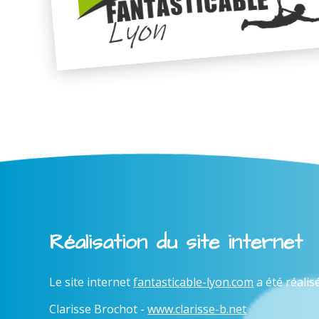
Réalisation du site internet
Le site internet
fantasticable-lyon.com
a été réalis
Clarisse Brochot -
www.clarisse-b.net