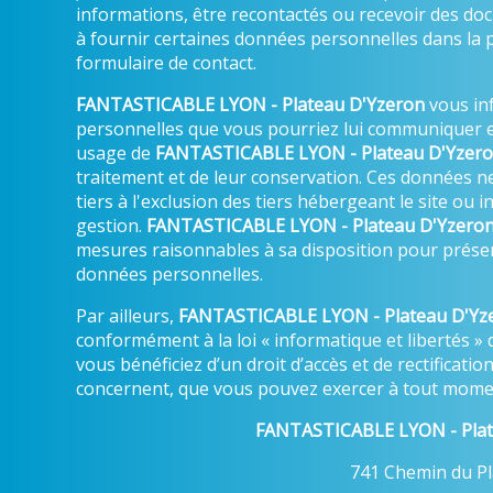
informations, être recontactés ou recevoir des d
à fournir certaines données personnelles dans la 
formulaire de contact.
FANTASTICABLE LYON - Plateau D'Yzeron
vous in
personnelles que vous pourriez lui communiquer e
usage de
FANTASTICABLE LYON - Plateau D'Yzer
traitement et de leur conservation. Ces données 
tiers à l'exclusion des tiers hébergeant le site ou
gestion.
FANTASTICABLE LYON - Plateau D'Yzero
mesures raisonnables à sa disposition pour préserv
données personnelles.
Par ailleurs,
FANTASTICABLE LYON - Plateau D'Yz
conformément à la loi « informatique et libertés » 
vous bénéficiez d’un droit d’accès et de rectificati
concernent, que vous pouvez exercer à tout momen
FANTASTICABLE LYON - Plat
741 Chemin du Pl