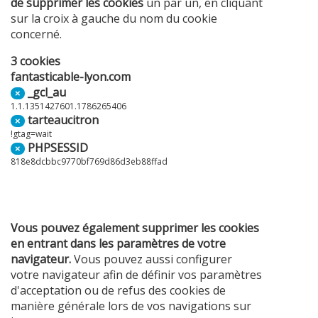
de supprimer les cookies
un par un, en cliquant
sur la croix à gauche du nom du cookie
concerné.
3 cookies
fantasticable-lyon.com
_gcl_au
×
1.1.1351427601.1786265406
tarteaucitron
×
!gtag=wait
PHPSESSID
×
818e8dcbbc9770bf769d86d3eb88ffad
Vous pouvez également supprimer les cookies
en entrant dans les paramètres de votre
navigateur.
Vous pouvez aussi configurer
votre navigateur afin de définir vos paramètres
d'acceptation ou de refus des cookies de
manière générale lors de vos navigations sur