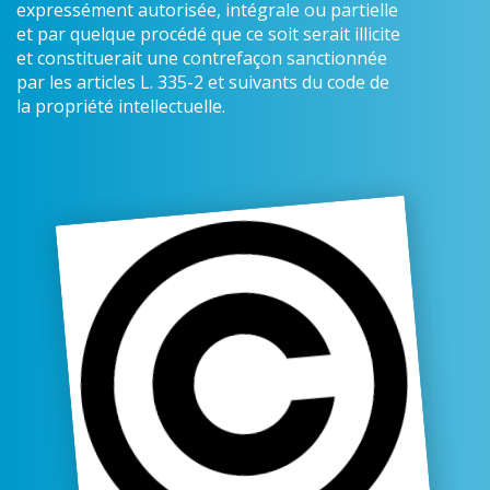
expressément autorisée, intégrale ou partielle
et par quelque procédé que ce soit serait illicite
et constituerait une contrefaçon sanctionnée
par les articles L. 335-2 et suivants du code de
la propriété intellectuelle.