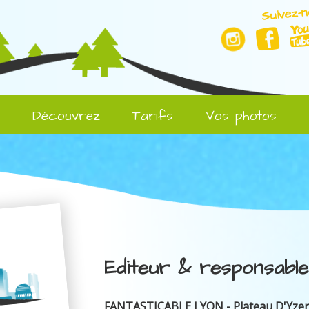
Suivez-n
l
Découvrez
Tarifs
Vos photos
Editeur & responsable
FANTASTICABLE LYON - Plateau D'Yze