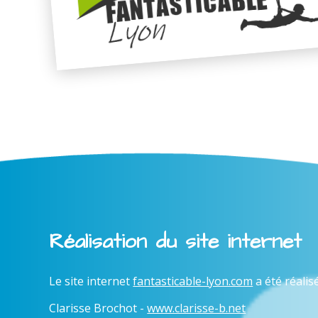
Réalisation du site internet
Le site internet
fantasticable-lyon.com
a été réalis
Clarisse Brochot -
www.clarisse-b.net