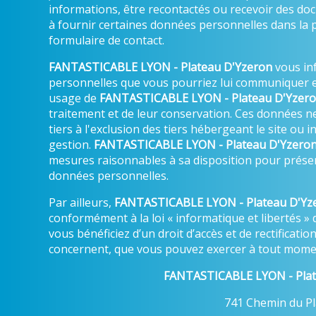
informations, être recontactés ou recevoir des d
à fournir certaines données personnelles dans la 
formulaire de contact.
FANTASTICABLE LYON - Plateau D'Yzeron
vous in
personnelles que vous pourriez lui communiquer e
usage de
FANTASTICABLE LYON - Plateau D'Yzer
traitement et de leur conservation. Ces données 
tiers à l'exclusion des tiers hébergeant le site ou
gestion.
FANTASTICABLE LYON - Plateau D'Yzero
mesures raisonnables à sa disposition pour préserv
données personnelles.
Par ailleurs,
FANTASTICABLE LYON - Plateau D'Yz
conformément à la loi « informatique et libertés » 
vous bénéficiez d’un droit d’accès et de rectificati
concernent, que vous pouvez exercer à tout momen
FANTASTICABLE LYON - Plat
741 Chemin du Pl