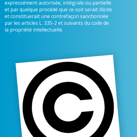
expressément autorisée, intégrale ou partielle
et par quelque procédé que ce soit serait illicite
et constituerait une contrefaçon sanctionnée
par les articles L. 335-2 et suivants du code de
la propriété intellectuelle.