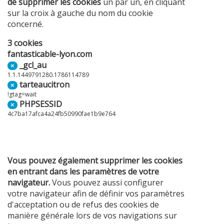
de supprimer les cookies
un par un, en cliquant
sur la croix à gauche du nom du cookie
concerné.
3 cookies
fantasticable-lyon.com
_gcl_au
×
1.1.1449791280.1786114789
tarteaucitron
×
!gtag=wait
PHPSESSID
×
4c7ba17afca4a24fb50990fae1b9e764
Vous pouvez également supprimer les cookies
en entrant dans les paramètres de votre
navigateur.
Vous pouvez aussi configurer
votre navigateur afin de définir vos paramètres
d'acceptation ou de refus des cookies de
manière générale lors de vos navigations sur