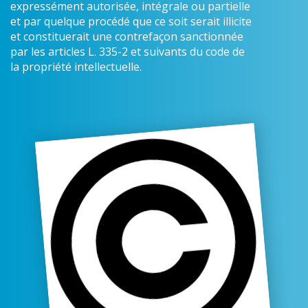
expressément autorisée, intégrale ou partielle
et par quelque procédé que ce soit serait illicite
et constituerait une contrefaçon sanctionnée
par les articles L. 335-2 et suivants du code de
la propriété intellectuelle.