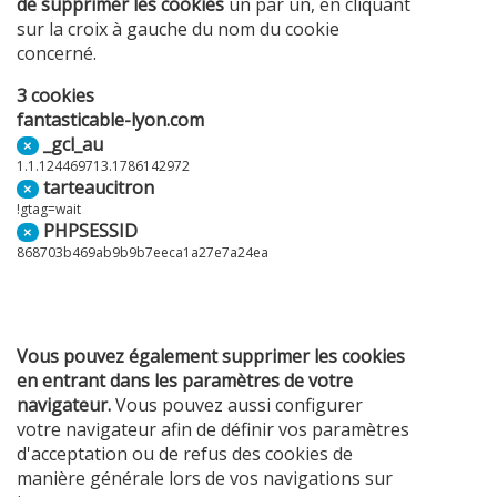
de supprimer les cookies
un par un, en cliquant
sur la croix à gauche du nom du cookie
concerné.
3 cookies
fantasticable-lyon.com
_gcl_au
×
1.1.124469713.1786142972
tarteaucitron
×
!gtag=wait
PHPSESSID
×
868703b469ab9b9b7eeca1a27e7a24ea
Vous pouvez également supprimer les cookies
en entrant dans les paramètres de votre
navigateur.
Vous pouvez aussi configurer
votre navigateur afin de définir vos paramètres
d'acceptation ou de refus des cookies de
manière générale lors de vos navigations sur