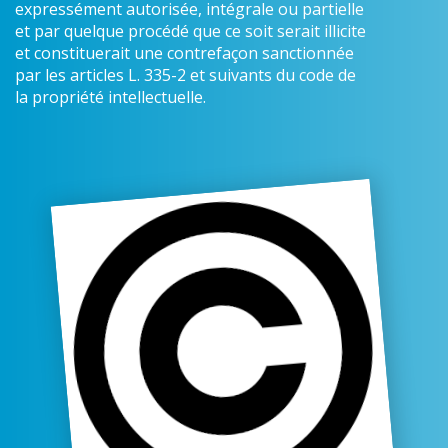
expressément autorisée, intégrale ou partielle
et par quelque procédé que ce soit serait illicite
et constituerait une contrefaçon sanctionnée
par les articles L. 335-2 et suivants du code de
la propriété intellectuelle.