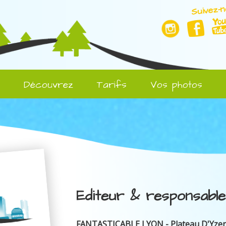
Suivez-n
l
Découvrez
Tarifs
Vos photos
Editeur & responsable
FANTASTICABLE LYON - Plateau D'Yze