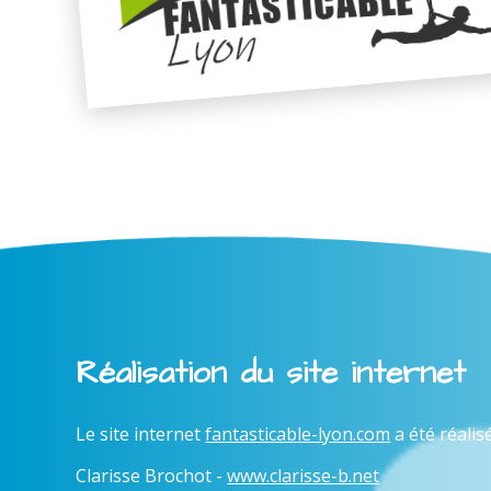
Réalisation du site internet
Le site internet
fantasticable-lyon.com
a été réalis
Clarisse Brochot -
www.clarisse-b.net