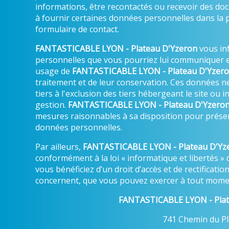
informations, être recontactés ou recevoir des d
à fournir certaines données personnelles dans la 
formulaire de contact.
FANTASTICABLE LYON - Plateau D'Yzeron
vous in
personnelles que vous pourriez lui communiquer e
usage de
FANTASTICABLE LYON - Plateau D'Yzer
traitement et de leur conservation. Ces données 
tiers à l'exclusion des tiers hébergeant le site ou
gestion.
FANTASTICABLE LYON - Plateau D'Yzero
mesures raisonnables à sa disposition pour préserv
données personnelles.
Par ailleurs,
FANTASTICABLE LYON - Plateau D'Yz
conformément à la loi « informatique et libertés » 
vous bénéficiez d’un droit d’accès et de rectificati
concernent, que vous pouvez exercer à tout momen
FANTASTICABLE LYON - Plat
741 Chemin du Pl