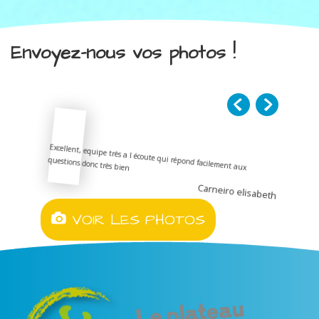
Envoyez-nous vos photos !
Excellent, equipe très a l écoute qui répond facilement aux
questions donc très bien
Carneiro elisabeth
VOIR LES PHOTOS