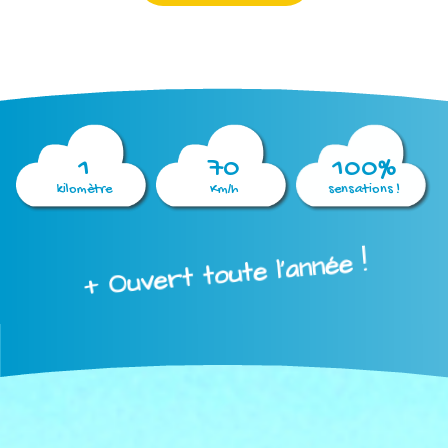
1
70
100%
kilomètre
Km/h
sensations !
+ Ouvert toute l'année !