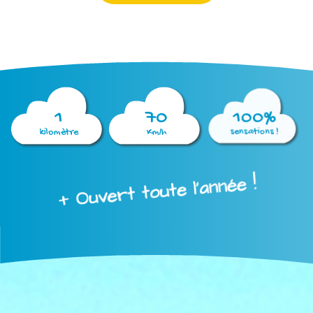
1
70
100%
kilomètre
Km/h
sensations !
+ Ouvert toute l'année !