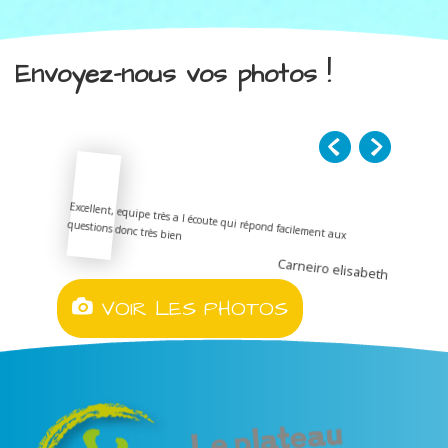
Envoyez-nous vos photos !
Excellent, equipe très a l écoute qui répond facilement aux
questions donc très bien
Carneiro elisabeth
VOIR LES PHOTOS