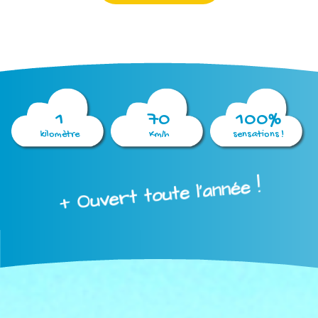
1
70
100%
kilomètre
Km/h
sensations !
+ Ouvert toute l'année !