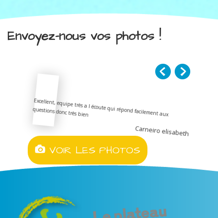
Envoyez-nous vos photos !
Excellent, equipe très a l écoute qui répond facilement aux
questions donc très bien
Carneiro elisabeth
VOIR LES PHOTOS