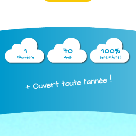
1
70
100%
kilomètre
Km/h
sensations !
+ Ouvert toute l'année !