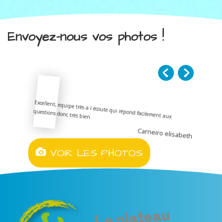
Envoyez-nous vos photos !
Excellent, equipe très a l écoute qui répond facilement aux
questions donc très bien
Carneiro elisabeth
VOIR LES PHOTOS