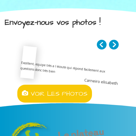
Envoyez-nous vos photos !
Excellent, equipe très a l écoute qui répond facilement aux
questions donc très bien
Carneiro elisabeth
VOIR LES PHOTOS