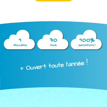
1
70
100%
kilomètre
Km/h
sensations !
+ Ouvert toute l'année !