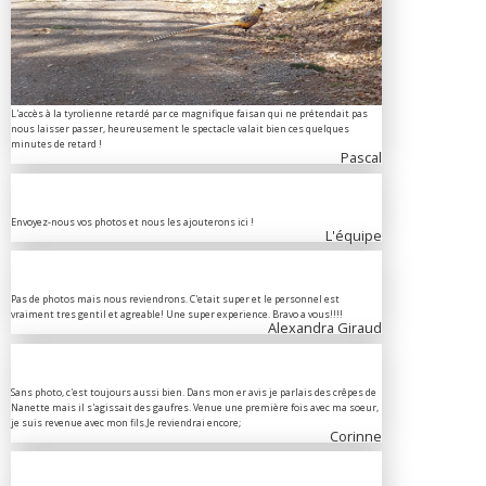
L'accès à la tyrolienne retardé par ce magnifique faisan qui ne prétendait pas
nous laisser passer, heureusement le spectacle valait bien ces quelques
minutes de retard !
Pascal
Envoyez-nous vos photos et nous les ajouterons ici !
L'équipe
Pas de photos mais nous reviendrons. C'etait super et le personnel est
vraiment tres gentil et agreable! Une super experience. Bravo a vous!!!!
Alexandra Giraud
Sans photo, c'est toujours aussi bien. Dans mon er avis je parlais des crêpes de
Nanette mais il s'agissait des gaufres. Venue une première fois avec ma soeur,
je suis revenue avec mon fils.Je reviendrai encore;
Corinne