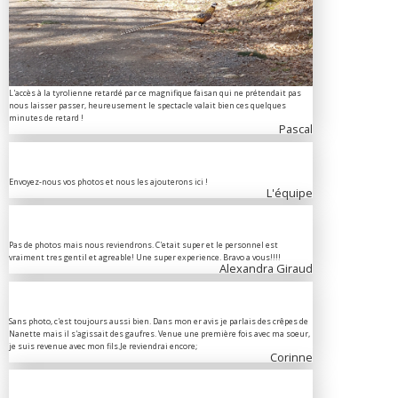
L'accès à la tyrolienne retardé par ce magnifique faisan qui ne prétendait pas
nous laisser passer, heureusement le spectacle valait bien ces quelques
minutes de retard !
Pascal
Envoyez-nous vos photos et nous les ajouterons ici !
L'équipe
Pas de photos mais nous reviendrons. C'etait super et le personnel est
vraiment tres gentil et agreable! Une super experience. Bravo a vous!!!!
Alexandra Giraud
Sans photo, c'est toujours aussi bien. Dans mon er avis je parlais des crêpes de
Nanette mais il s'agissait des gaufres. Venue une première fois avec ma soeur,
je suis revenue avec mon fils.Je reviendrai encore;
Corinne