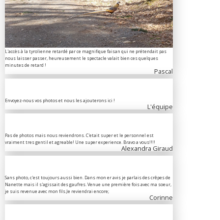
L'accès à la tyrolienne retardé par ce magnifique faisan qui ne prétendait pas
nous laisser passer, heureusement le spectacle valait bien ces quelques
minutes de retard !
Pascal
Envoyez-nous vos photos et nous les ajouterons ici !
L'équipe
Pas de photos mais nous reviendrons. C'etait super et le personnel est
vraiment tres gentil et agreable! Une super experience. Bravo a vous!!!!
Alexandra Giraud
Sans photo, c'est toujours aussi bien. Dans mon er avis je parlais des crêpes de
Nanette mais il s'agissait des gaufres. Venue une première fois avec ma soeur,
je suis revenue avec mon fils.Je reviendrai encore;
Corinne