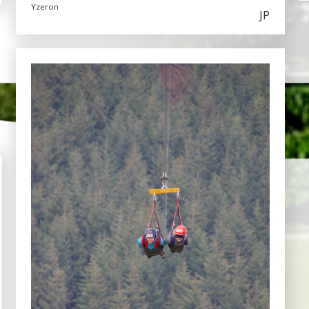
Yzeron
JP