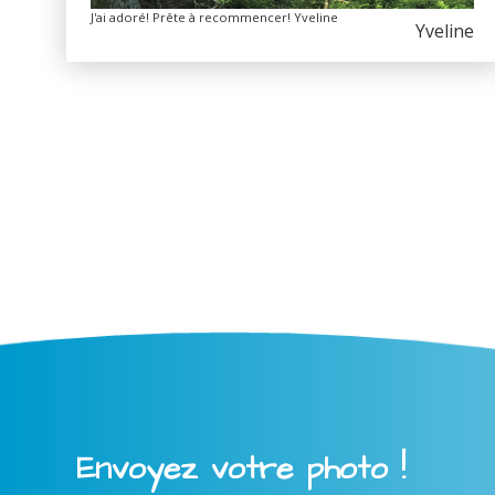
J'ai adoré! Prête à recommencer! Yveline
Yveline
Envoyez votre photo !