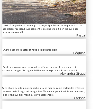
L'accès à la tyrolienne retardé par ce magnifique faisan qui ne prétendait pas
nous laisser passer, heureusement le spectacle valait bien ces quelques
minutes de retard !
Pascal
Envoyez-nous vos photos et nous les ajouterons ici !
L'équipe
Pas de photos mais nous reviendrons. C'etait super et le personnel est
vraiment tres gentil et agreable! Une super experience. Bravo a vous!!!!
Alexandra Giraud
Sans photo, c'est toujours aussi bien. Dans mon er avis je parlais des crêpes de
Nanette mais il s'agissait des gaufres. Venue une première fois avec ma soeur,
je suis revenue avec mon fils.Je reviendrai encore;
Corinne