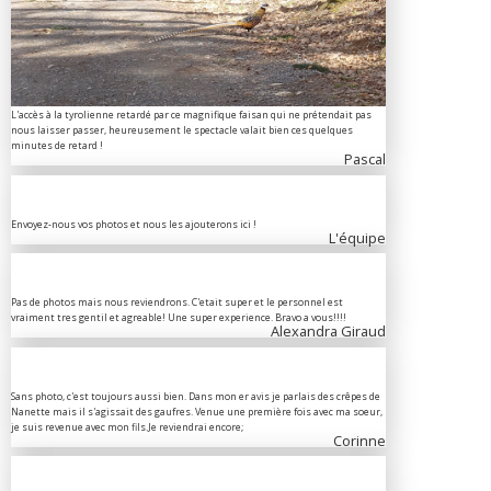
L'accès à la tyrolienne retardé par ce magnifique faisan qui ne prétendait pas
nous laisser passer, heureusement le spectacle valait bien ces quelques
minutes de retard !
Pascal
Envoyez-nous vos photos et nous les ajouterons ici !
L'équipe
Pas de photos mais nous reviendrons. C'etait super et le personnel est
vraiment tres gentil et agreable! Une super experience. Bravo a vous!!!!
Alexandra Giraud
Sans photo, c'est toujours aussi bien. Dans mon er avis je parlais des crêpes de
Nanette mais il s'agissait des gaufres. Venue une première fois avec ma soeur,
je suis revenue avec mon fils.Je reviendrai encore;
Corinne