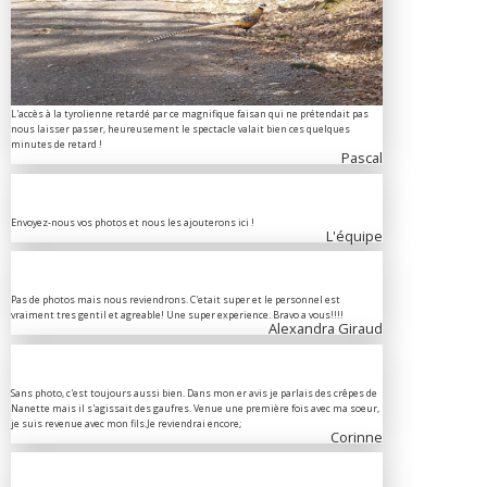
L'accès à la tyrolienne retardé par ce magnifique faisan qui ne prétendait pas
nous laisser passer, heureusement le spectacle valait bien ces quelques
minutes de retard !
Pascal
Envoyez-nous vos photos et nous les ajouterons ici !
L'équipe
Pas de photos mais nous reviendrons. C'etait super et le personnel est
vraiment tres gentil et agreable! Une super experience. Bravo a vous!!!!
Alexandra Giraud
Sans photo, c'est toujours aussi bien. Dans mon er avis je parlais des crêpes de
Nanette mais il s'agissait des gaufres. Venue une première fois avec ma soeur,
je suis revenue avec mon fils.Je reviendrai encore;
Corinne