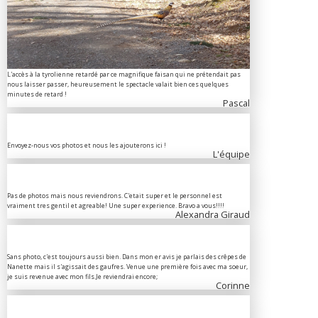
L'accès à la tyrolienne retardé par ce magnifique faisan qui ne prétendait pas
nous laisser passer, heureusement le spectacle valait bien ces quelques
minutes de retard !
Pascal
Envoyez-nous vos photos et nous les ajouterons ici !
L'équipe
Pas de photos mais nous reviendrons. C'etait super et le personnel est
vraiment tres gentil et agreable! Une super experience. Bravo a vous!!!!
Alexandra Giraud
Sans photo, c'est toujours aussi bien. Dans mon er avis je parlais des crêpes de
Nanette mais il s'agissait des gaufres. Venue une première fois avec ma soeur,
je suis revenue avec mon fils.Je reviendrai encore;
Corinne