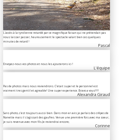
L'accès à la tyrolienne retardé par ce magnifique faisan qui ne prétendait pas
nous laisser passer, heureusement le spectacle valait bien ces quelques
minutes de retard !
Pascal
Envoyez-nous vos photos et nous les ajouterons ici !
L'équipe
Pas de photos mais nous reviendrons. C'etait super et le personnel est
vraiment tres gentil et agreable! Une super experience. Bravo a vous!!!!
Alexandra Giraud
Sans photo, c'est toujours aussi bien. Dans mon er avis je parlais des crêpes de
Nanette mais il s'agissait des gaufres. Venue une première fois avec ma soeur,
je suis revenue avec mon fils.Je reviendrai encore;
Corinne