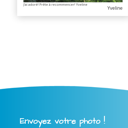
J'ai adoré! Prête à recommencer! Yveline
Yveline
Envoyez votre photo !