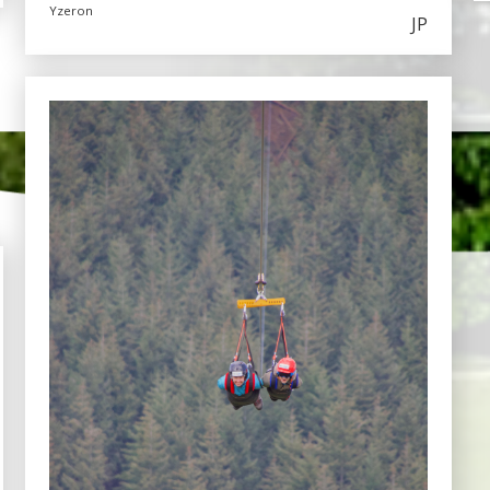
Yzeron
JP