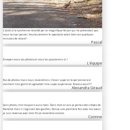
L'accès à la tyrolienne retardé par ce magnifique faisan qui ne prétendait pas
nous laisser passer, heureusement le spectacle valait bien ces quelques
minutes de retard !
Pascal
Envoyez-nous vos photos et nous les ajouterons ici !
L'équipe
Pas de photos mais nous reviendrons. C'etait super et le personnel est
vraiment tres gentil et agreable! Une super experience. Bravo a vous!!!!
Alexandra Giraud
Sans photo, c'est toujours aussi bien. Dans mon er avis je parlais des crêpes de
Nanette mais il s'agissait des gaufres. Venue une première fois avec ma soeur,
je suis revenue avec mon fils.Je reviendrai encore;
Corinne