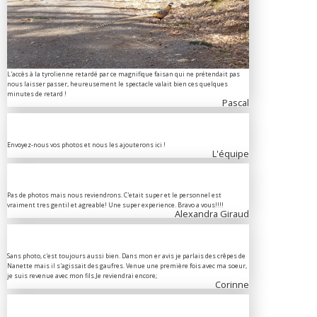
L'accès à la tyrolienne retardé par ce magnifique faisan qui ne prétendait pas
nous laisser passer, heureusement le spectacle valait bien ces quelques
minutes de retard !
Pascal
Envoyez-nous vos photos et nous les ajouterons ici !
L'équipe
Pas de photos mais nous reviendrons. C'etait super et le personnel est
vraiment tres gentil et agreable! Une super experience. Bravo a vous!!!!
Alexandra Giraud
Sans photo, c'est toujours aussi bien. Dans mon er avis je parlais des crêpes de
Nanette mais il s'agissait des gaufres. Venue une première fois avec ma soeur,
je suis revenue avec mon fils.Je reviendrai encore;
Corinne