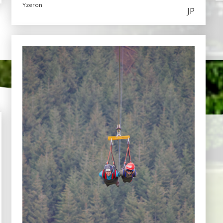
Yzeron
JP