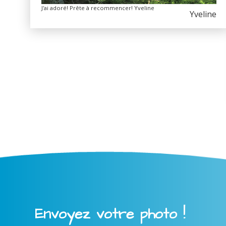
J'ai adoré! Prête à recommencer! Yveline
Yveline
Envoyez votre photo !