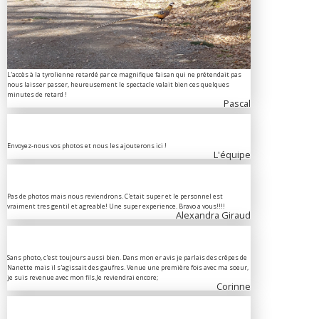
L'accès à la tyrolienne retardé par ce magnifique faisan qui ne prétendait pas
nous laisser passer, heureusement le spectacle valait bien ces quelques
minutes de retard !
Pascal
Envoyez-nous vos photos et nous les ajouterons ici !
L'équipe
Pas de photos mais nous reviendrons. C'etait super et le personnel est
vraiment tres gentil et agreable! Une super experience. Bravo a vous!!!!
Alexandra Giraud
Sans photo, c'est toujours aussi bien. Dans mon er avis je parlais des crêpes de
Nanette mais il s'agissait des gaufres. Venue une première fois avec ma soeur,
je suis revenue avec mon fils.Je reviendrai encore;
Corinne