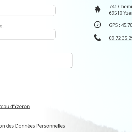
741 Chemi
69510 Yze
GPS : 45.7
 :
09 72 35 2
teau d'Yzeron
tion des Données Personnelles