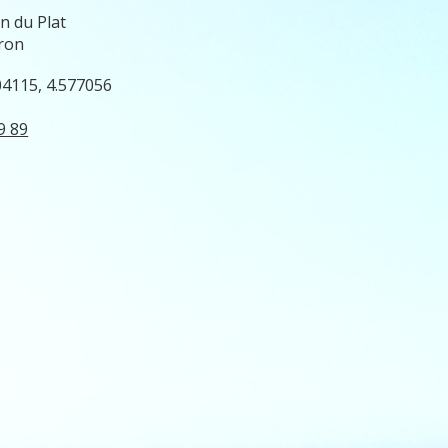
n du Plat
ron
04115, 4.577056
9 89