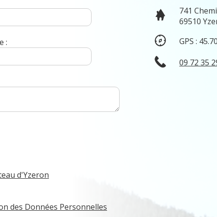
741 Chemi
69510 Yze
GPS : 45.7
 :
09 72 35 2
teau d'Yzeron
tion des Données Personnelles