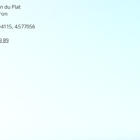
n du Plat
ron
04115, 4.577056
9 89