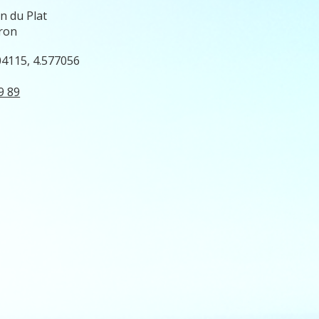
n du Plat
ron
04115, 4.577056
9 89