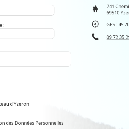
741 Chemi
69510 Yze
GPS : 45.7
 :
09 72 35 2
teau d'Yzeron
tion des Données Personnelles