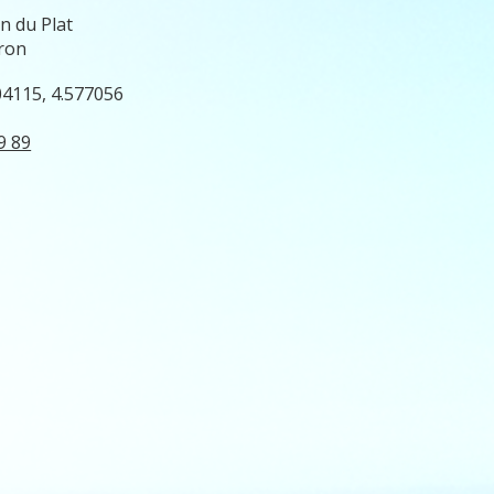
n du Plat
ron
04115, 4.577056
9 89