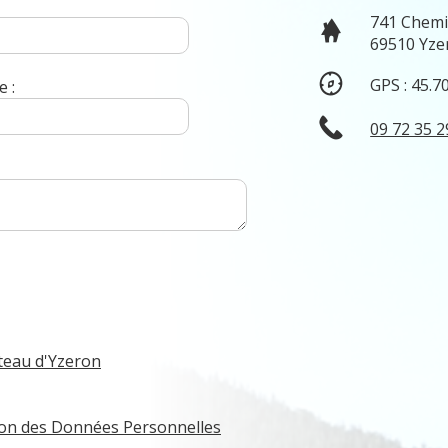
741 Chemi
69510 Yze
GPS : 45.7
 :
09 72 35 2
teau d'Yzeron
tion des Données Personnelles