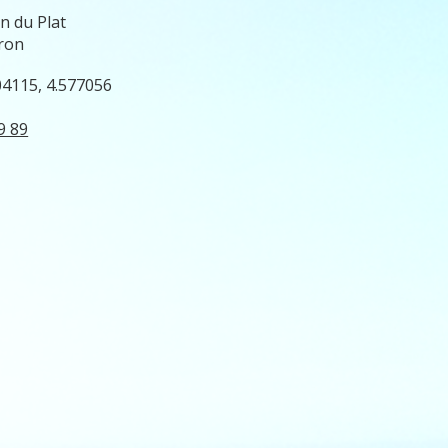
n du Plat
ron
04115, 4.577056
9 89