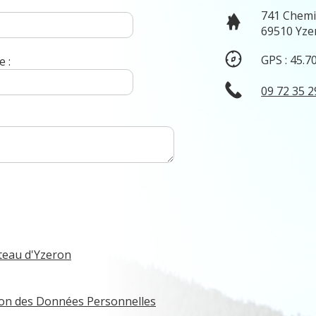
741 Chemi
69510 Yze
GPS : 45.7
 :
09 72 35 2
teau d'Yzeron
tion des Données Personnelles