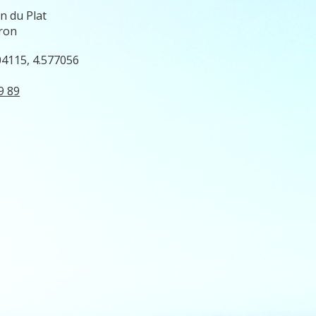
n du Plat
ron
04115, 4.577056
9 89