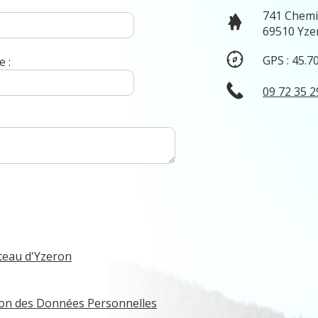
741 Chemi
69510 Yze
GPS : 45.7
 :
09 72 35 2
teau d'Yzeron
tion des Données Personnelles