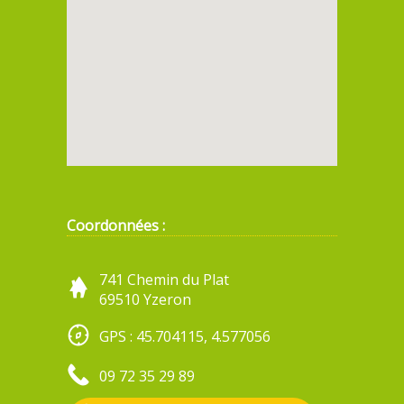
Coordonnées :
741 Chemin du Plat
69510 Yzeron
GPS : 45.704115, 4.577056
09 72 35 29 89