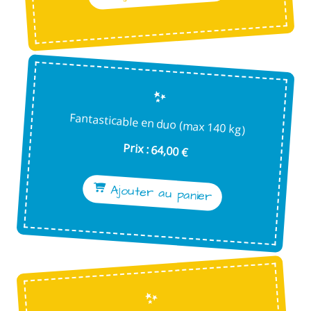
Fantasticable en duo (max 140 kg)
Prix : 64,00 €
Ajouter au panier