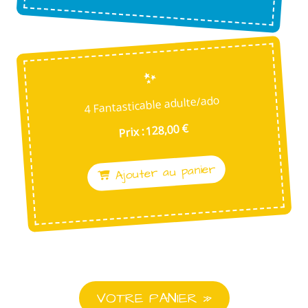
4 Fantasticable adulte/ado
Prix : 128,00 €
Ajouter au panier