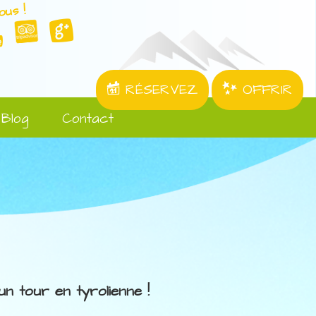
ous !
RÉSERVEZ
OFFRIR
Blog
Contact
n tour en tyrolienne !