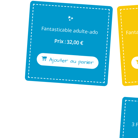
Fanta
Fantasticable adulte-ado
Prix : 32,00 €
Ajouter au panier
3 