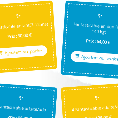
sticable enfant(7-12ans)
Fantasticable en duo 
140 kg)
Prix : 30,00 €
Prix : 64,00 €
Ajouter au panier
Ajouter au panie
Fantasticable adulte/ado
4 Fantasticable adulte/