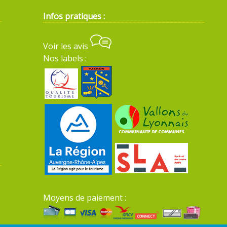
Infos pratiques :
Voir les avis
Nos labels :
Moyens de paiement :