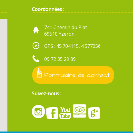
Coordonnées :
741 Chemin du Plat
69510 Yzeron
GPS : 45.704115, 4.577056
09 72 35 29 89
Formulaire de contact
Suivez-nous :