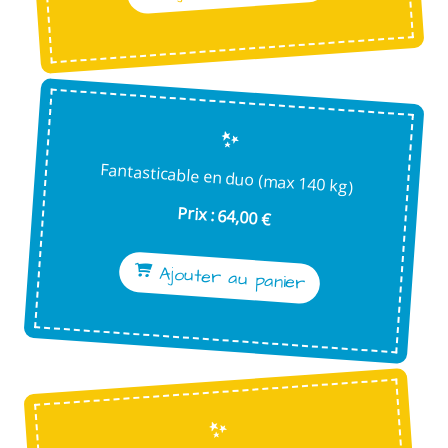
Fantasticable en duo (max 140 kg)
Prix : 64,00 €
Ajouter au panier