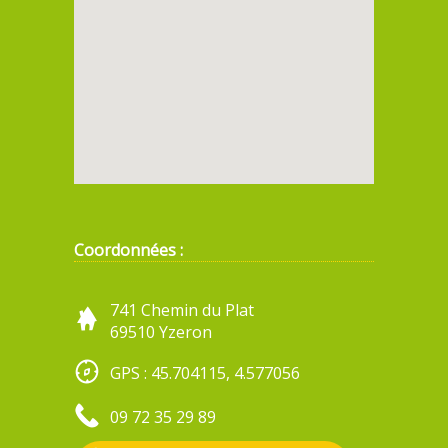
Coordonnées :
741 Chemin du Plat
69510 Yzeron
GPS : 45.704115, 4.577056
09 72 35 29 89