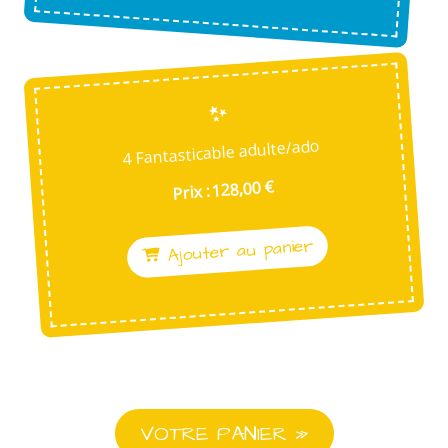
4 Fantasticable adulte/ado
Prix : 128,00 €
Ajouter au panier