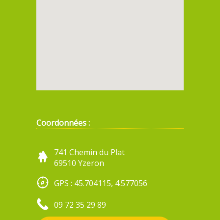
Coordonnées :
741 Chemin du Plat
69510 Yzeron
GPS : 45.704115, 4.577056
09 72 35 29 89