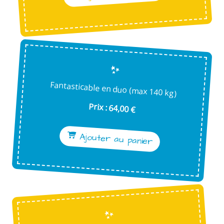
Fantasticable en duo (max 140 kg)
Prix : 64,00 €
Ajouter au panier