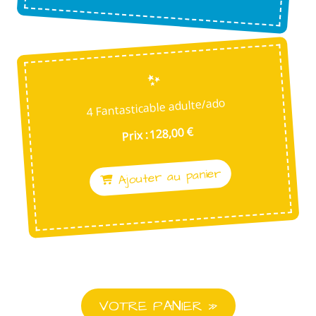
4 Fantasticable adulte/ado
Prix : 128,00 €
Ajouter au panier