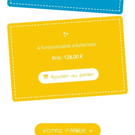
4 Fantasticable adulte/ado
Prix : 128,00 €
Ajouter au panier