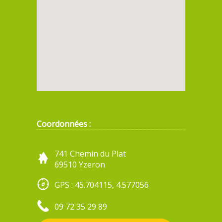
Coordonnées :
741 Chemin du Plat
69510 Yzeron
GPS : 45.704115, 4.577056
09 72 35 29 89