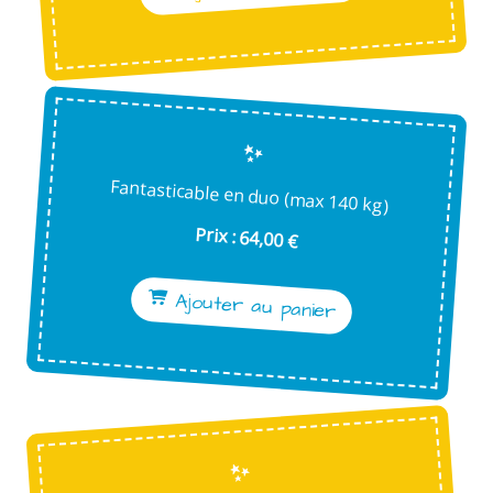
Fantasticable en duo (max 140 kg)
Prix : 64,00 €
Ajouter au panier