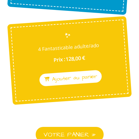
4 Fantasticable adulte/ado
Prix : 128,00 €
Ajouter au panier