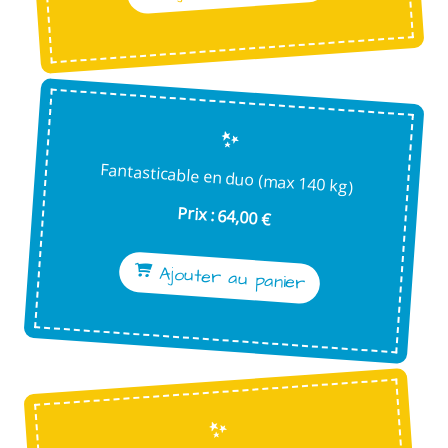
Fantasticable en duo (max 140 kg)
Prix : 64,00 €
Ajouter au panier