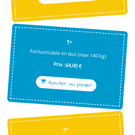
Fantasticable en duo (max 140 kg)
Prix : 64,00 €
Ajouter au panier