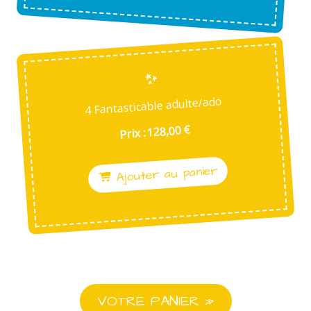
4 Fantasticable adulte/ado
Prix : 128,00 €
Ajouter au panier