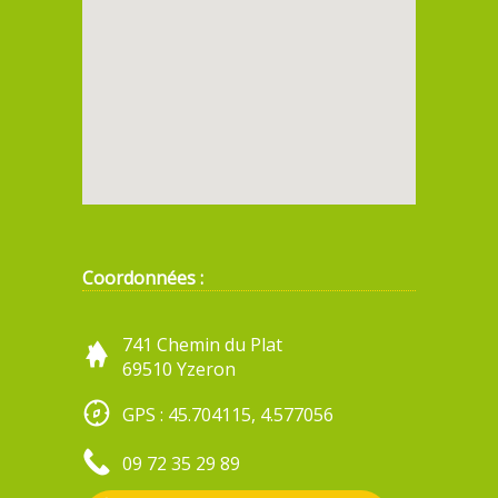
Coordonnées :
741 Chemin du Plat
69510 Yzeron
GPS : 45.704115, 4.577056
09 72 35 29 89