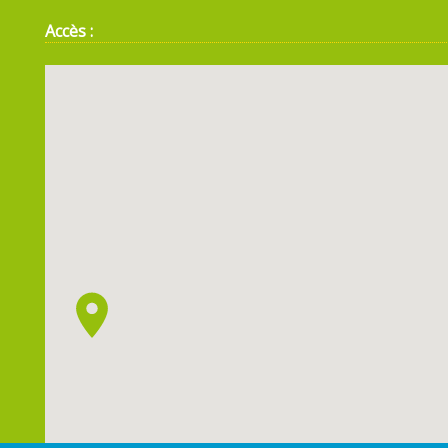
Accès :