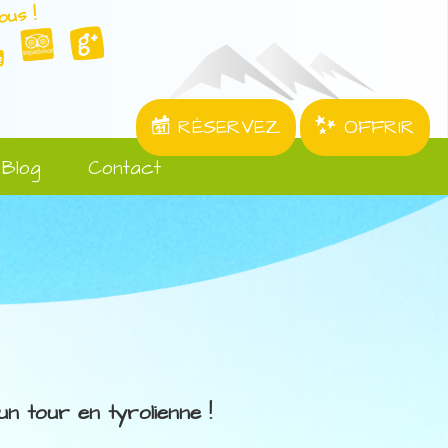
ous !
RÉSERVEZ
OFFRIR
Blog
Contact
n tour en tyrolienne !