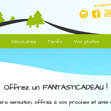
Suivez-n
l
Découvrez
Tarifs
Vos photos
Offrez un FANTASTICADEAU !
era sensation, offrez à vos proches et amis u