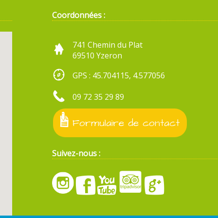
Coordonnées :
741 Chemin du Plat
69510 Yzeron
GPS : 45.704115, 4.577056
09 72 35 29 89
Formulaire de contact
Suivez-nous :