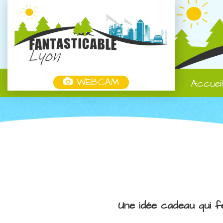
WEBCAM
Accuei
Une idée cadeau qui f