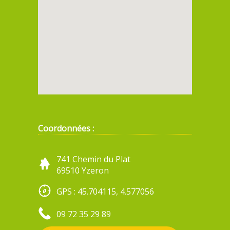
Coordonnées :
741 Chemin du Plat
69510 Yzeron
GPS : 45.704115, 4.577056
09 72 35 29 89