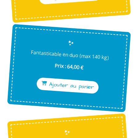
Fantasticable en duo (max 140 kg)
Prix : 64,00 €
Ajouter au panier