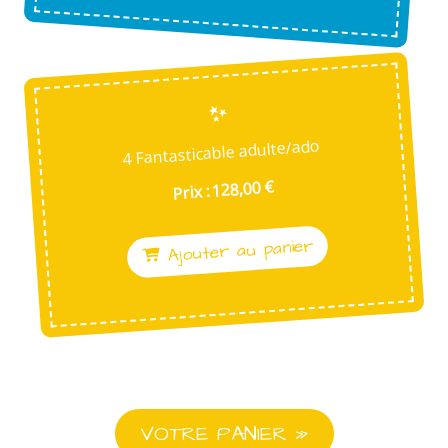
4 Fantasticable adulte/ado
Prix : 128,00 €
Ajouter au panier