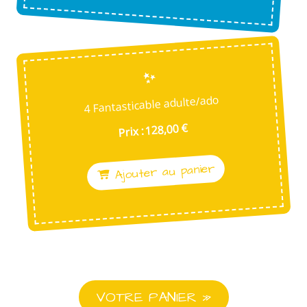
4 Fantasticable adulte/ado
Prix : 128,00 €
Ajouter au panier