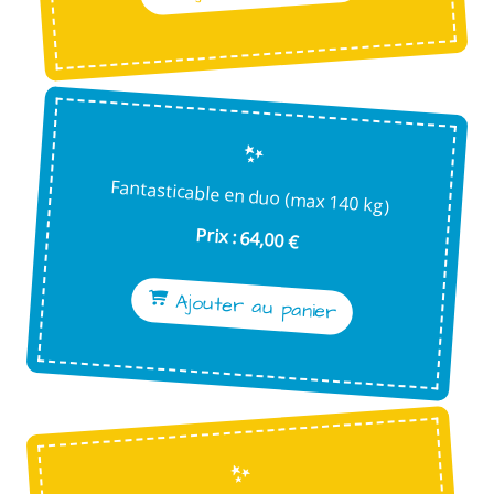
Fantasticable en duo (max 140 kg)
Prix : 64,00 €
Ajouter au panier