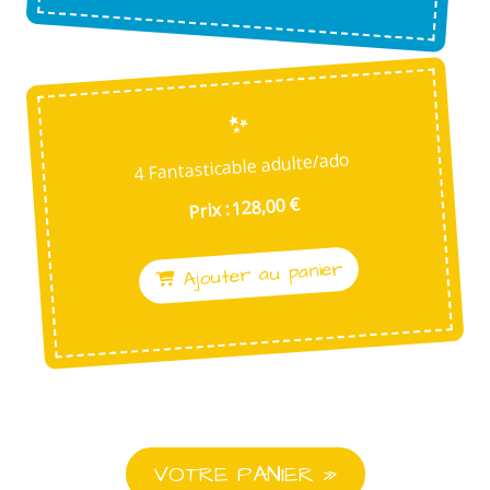
4 Fantasticable adulte/ado
Prix : 128,00 €
Ajouter au panier