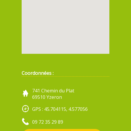
Coordonnées :
741 Chemin du Plat
69510 Yzeron
GPS : 45.704115, 4.577056
09 72 35 29 89