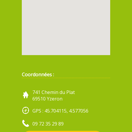
Coordonnées :
741 Chemin du Plat
69510 Yzeron
GPS : 45.704115, 4.577056
09 72 35 29 89