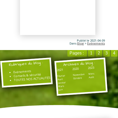
Publié le 2021-04-09
Dans
Blog
>
Evénements
Pages :
1
2
3
4
Rubriques du blog :
Archives du blog :
2023
2020
2021
Evénements
Mars
Conseils & sécurité
Novembre
Février
Août
TOUTES NOS ACTUALITÉS
Octobre
Avril
Janvier
Mars
Juin