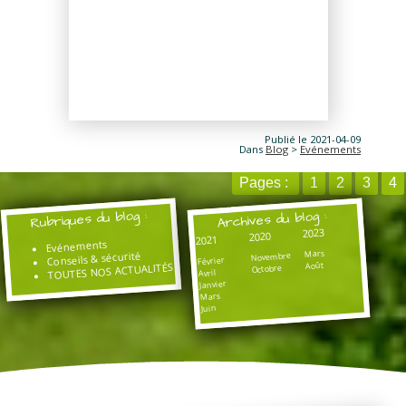
Publié le 2021-04-09
Dans
Blog
>
Evénements
Pages :
1
2
3
4
Rubriques du blog :
Archives du blog :
2023
2020
2021
Evénements
Mars
Conseils & sécurité
Novembre
Février
Août
TOUTES NOS ACTUALITÉS
Octobre
Avril
Janvier
Mars
Juin