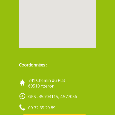
Coordonnées :
741 Chemin du Plat
69510 Yzeron
GPS : 45.704115, 4.577056
09 72 35 29 89