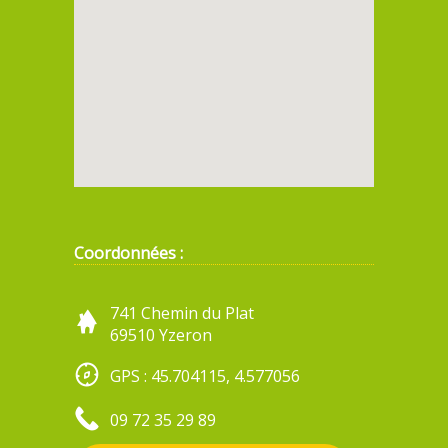
Coordonnées :
741 Chemin du Plat
69510 Yzeron
GPS : 45.704115, 4.577056
09 72 35 29 89