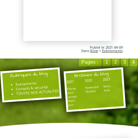
Publié le 2021-04-09
Dans
Blog
>
Evénements
Pages :
1
2
3
4
Rubriques du blog :
Archives du blog :
2023
2020
2021
Evénements
Mars
Conseils & sécurité
Novembre
Février
Août
TOUTES NOS ACTUALITÉS
Octobre
Avril
Janvier
Mars
Juin