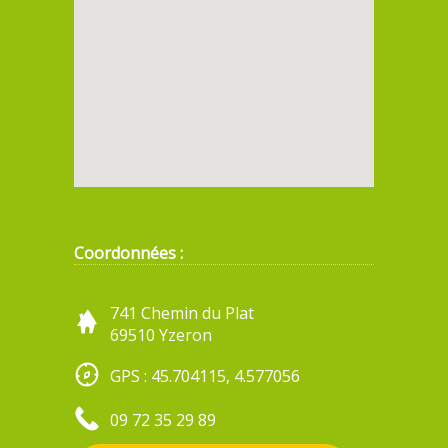
Coordonnées :
741 Chemin du Plat
69510 Yzeron
GPS : 45.704115, 4.577056
09 72 35 29 89