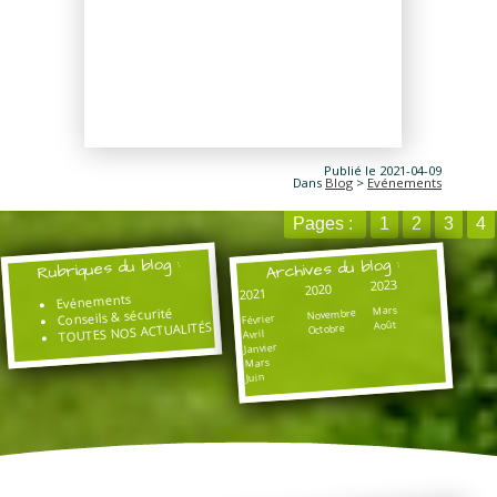
Publié le 2021-04-09
Dans
Blog
>
Evénements
Pages :
1
2
3
4
Rubriques du blog :
Archives du blog :
2023
2020
2021
Evénements
Mars
Conseils & sécurité
Novembre
Février
Août
TOUTES NOS ACTUALITÉS
Octobre
Avril
Janvier
Mars
Juin