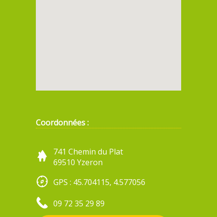
Coordonnées :
741 Chemin du Plat
69510 Yzeron
GPS : 45.704115, 4.577056
09 72 35 29 89