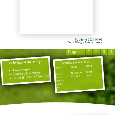
Publié le 2021-04-09
Dans
Blog
>
Evénements
Pages :
1
2
3
4
Rubriques du blog :
Archives du blog :
2023
2020
2021
Evénements
Mars
Conseils & sécurité
Novembre
Février
Août
TOUTES NOS ACTUALITÉS
Octobre
Avril
Janvier
Mars
Juin