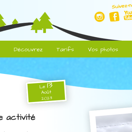
Suivez-n
l
Découvrez
Tarifs
Vos photos
13
Le
Août
2023
e activité