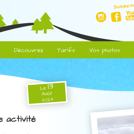
Suivez-n
l
Découvrez
Tarifs
Vos photos
13
Le
Août
2023
e activité